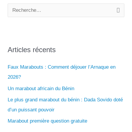
R
e
c
h
e
Articles récents
r
Faux Marabouts : Comment déjouer l’Arnaque en
c
2026?
h
e
Un marabout africain du Bénin
r
Le plus grand marabout du bénin : Dada Sovido doté
d’un puissant pouvoir
:
Marabout première question gratuite