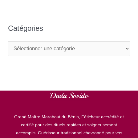
Catégories
C
a
t
é
g
o
r
Grand Maître Marabout du Bénin, Féticheur accrédité et
i
certifié pour des rituels rapides et soigneusement
e
accomplis. Guérisseur traditionnel chevronné pour vos