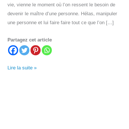
vie, vienne le moment où l’on ressent le besoin de
devenir le maître d’une personne. Hélas, manipuler
une personne et lui faire faire tout ce que l’on […]
Partagez cet article
Comment
Lire la suite »
envoûter
une
personne
à
distance?