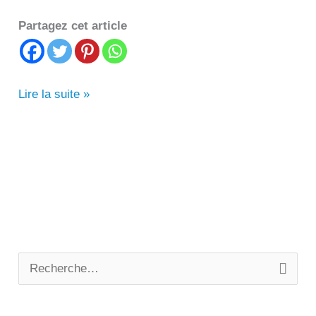
Partagez cet article
Êtes-
Lire la suite »
vous
à
la
recherche
d’un
bon
marabout
R
au
e
Québec
c