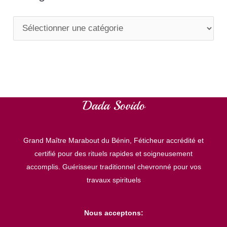
C
a
t
é
g
o
r
Grand Maître Marabout du Bénin, Féticheur accrédité et
i
certifié pour des rituels rapides et soigneusement
e
accomplis. Guérisseur traditionnel chevronné pour vos
s
travaux spirituels
Nous acceptons: