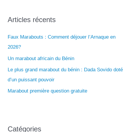
h
e
Articles récents
r
Faux Marabouts : Comment déjouer l’Arnaque en
c
2026?
h
e
Un marabout africain du Bénin
r
Le plus grand marabout du bénin : Dada Sovido doté
d’un puissant pouvoir
:
Marabout première question gratuite
Catégories