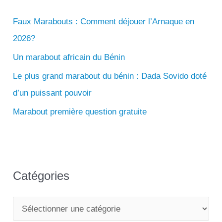
311
r
858
Faux Marabouts : Comment déjouer l’Arnaque en
c
2026?
h
e
Un marabout africain du Bénin
r
Le plus grand marabout du bénin : Dada Sovido doté
d’un puissant pouvoir
:
Marabout première question gratuite
Catégories
C
a