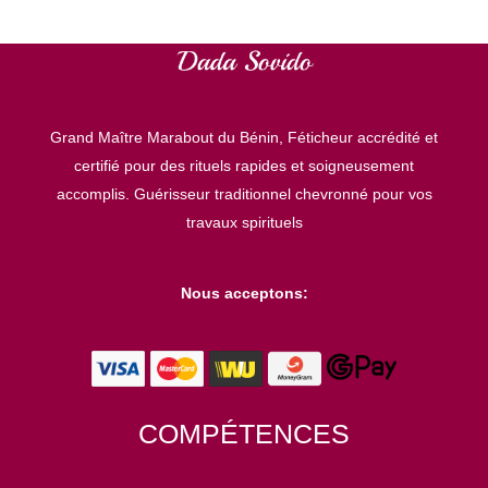
g
o
r
Grand Maître Marabout du Bénin, Féticheur accrédité et
i
certifié pour des rituels rapides et soigneusement
e
accomplis. Guérisseur traditionnel chevronné pour vos
s
travaux spirituels
Nous acceptons:
COMPÉTENCES