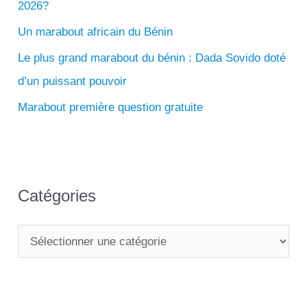
2026?
h
e
Un marabout africain du Bénin
r
Le plus grand marabout du bénin : Dada Sovido doté
d’un puissant pouvoir
:
Marabout première question gratuite
Catégories
C
a
t
é