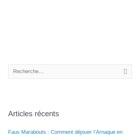
magique
d’amour
simple
à
prononcer
pour
séduire
R
e
c
h
e
Articles récents
r
Faux Marabouts : Comment déjouer l’Arnaque en
c