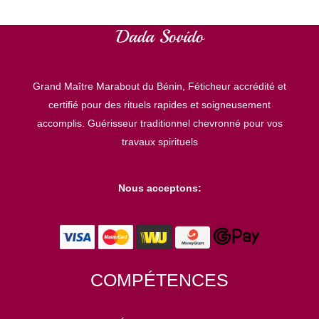
g
o
r
Grand Maître Marabout du Bénin, Féticheur accrédité et
i
certifié pour des rituels rapides et soigneusement
e
accomplis. Guérisseur traditionnel chevronné pour vos
s
travaux spirituels
Nous acceptons:
COMPÉTENCES