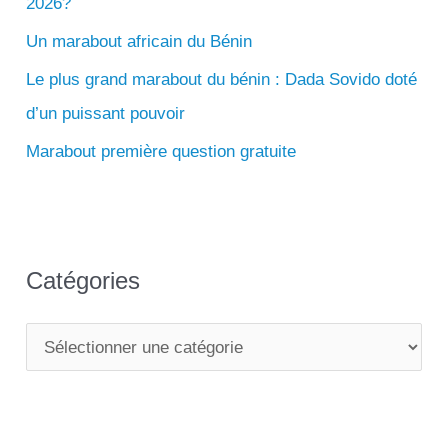
2026?
h
e
Un marabout africain du Bénin
r
Le plus grand marabout du bénin : Dada Sovido doté
d’un puissant pouvoir
:
Marabout première question gratuite
Catégories
C
a
t
é