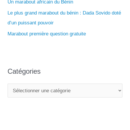
e
Un marabout africain du Bénin
r
Le plus grand marabout du bénin : Dada Sovido doté
d’un puissant pouvoir
:
Marabout première question gratuite
Catégories
C
a
t
é
g