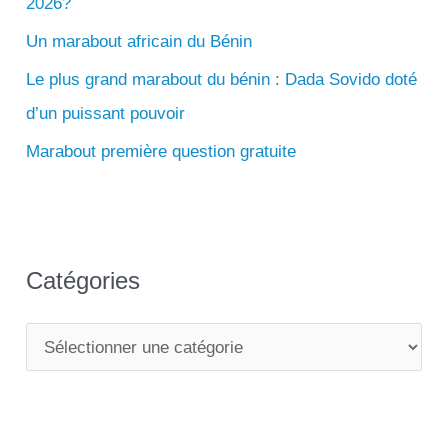
2026?
h
e
Un marabout africain du Bénin
r
Le plus grand marabout du bénin : Dada Sovido doté
d’un puissant pouvoir
:
Marabout première question gratuite
Catégories
C
a
t
é