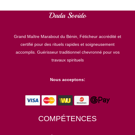
g
o
r
Grand Maître Marabout du Bénin, Féticheur accrédité et
i
certifié pour des rituels rapides et soigneusement
e
accomplis. Guérisseur traditionnel chevronné pour vos
s
travaux spirituels
Nous acceptons:
COMPÉTENCES