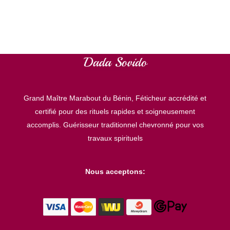
t
é
g
o
r
Grand Maître Marabout du Bénin, Féticheur accrédité et
i
certifié pour des rituels rapides et soigneusement
e
accomplis. Guérisseur traditionnel chevronné pour vos
s
travaux spirituels
Nous acceptons: