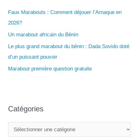
56
r
311
Faux Marabouts : Comment déjouer l’Arnaque en
c
858
2026?
h
e
Un marabout africain du Bénin
r
Le plus grand marabout du bénin : Dada Sovido doté
d’un puissant pouvoir
:
Marabout première question gratuite
Catégories
C
a