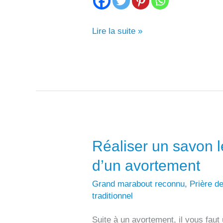
Puissant
Lire la suite »
savon
exclusif
de
chance
et
d’attirance
du
Réaliser un savon l
vrai
d’un avortement
marabout
Grand marabout reconnu
,
Prière d
du
traditionnel
Bénin
Dada
Suite à un avortement, il vous faut