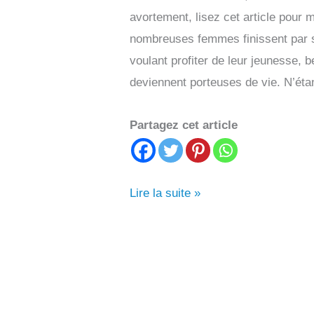
avortement, lisez cet article pour
nombreuses femmes finissent par s
voulant profiter de leur jeunesse
deviennent porteuses de vie. N’éta
Partagez cet article
Réaliser
Lire la suite »
un
savon
légendaire
pour
se